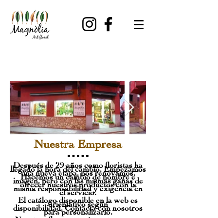
Nuestra Empresa
Después de 29 años como floristas ha
llegado la hora del cambio. Empezamos
una nueva etapa, nos renovamos.
Hacemos un cambio de nombre e
imagen, pero con las mismas ganas de
ofrecer nuestros productos con la
misma responsabilidad y exigencia en
el servicio.
El catálogo disponible en la web es
orientativo según
disponibilidad. Contacta con nosotros
para personalizarlo.